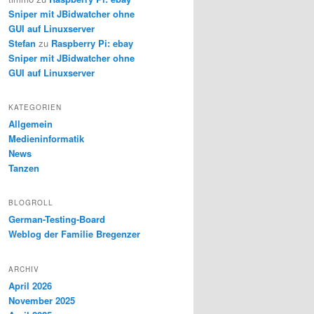
Sniper mit JBidwatcher ohne
GUI auf Linuxserver
Stefan
zu
Raspberry Pi: ebay
Sniper mit JBidwatcher ohne
GUI auf Linuxserver
KATEGORIEN
Allgemein
Medieninformatik
News
Tanzen
BLOGROLL
German-Testing-Board
Weblog der Familie Bregenzer
ARCHIV
April 2026
November 2025