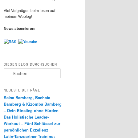
Viel Vergnügen beim lesen auf
meinem Weblog!
News abonnieren:
DIESEN BLOG DURCHSUCHEN
S
u
c
h
NEUESTE BEITRÄGE
e
Salsa Bamberg, Bachata
n
Bamberg & Kizomba Bamberg
– Dein Einstieg ohne Hürden
Das Holistische Leader-
Workout – Fünf Schlüssel zur
persönlichen Exzellenz
Latin-Tanzpartner Training: