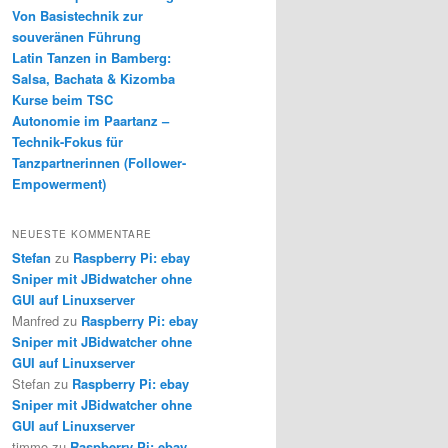
Von Basistechnik zur
souveränen Führung
Latin Tanzen in Bamberg:
Salsa, Bachata & Kizomba
Kurse beim TSC
Autonomie im Paartanz –
Technik-Fokus für
Tanzpartnerinnen (Follower-
Empowerment)
NEUESTE KOMMENTARE
Stefan
zu
Raspberry Pi: ebay
Sniper mit JBidwatcher ohne
GUI auf Linuxserver
Manfred
zu
Raspberry Pi: ebay
Sniper mit JBidwatcher ohne
GUI auf Linuxserver
Stefan
zu
Raspberry Pi: ebay
Sniper mit JBidwatcher ohne
GUI auf Linuxserver
timmo
zu
Raspberry Pi: ebay