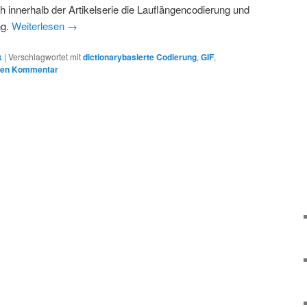
ch innerhalb der Artikelserie die Lauflängencodierung und
ng.
Weiterlesen
→
k
|
Verschlagwortet mit
dictionarybasierte Codierung
,
GIF
,
inen Kommentar