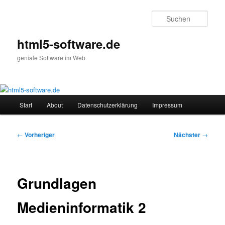
Zum
primären
Such
Inhalt
springen
html5-software.de
geniale Software im Web
Hauptmenü
Start
About
Datenschutzerklärung
Impressum
Beitragsnavigation
←
Vorheriger
Nächster
→
Grundlagen
Medieninformatik 2