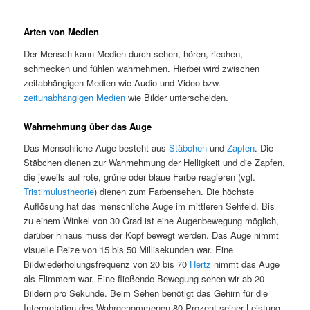
Arten von Medien
Der Mensch kann Medien durch sehen, hören, riechen,
schmecken und fühlen wahrnehmen. Hierbei wird zwischen
zeitabhängigen Medien wie Audio und Video bzw.
zeitunabhängigen Medien
wie Bilder unterscheiden.
Wahrnehmung über das Auge
Das Menschliche Auge besteht aus
Stäbchen
und
Zapfen
. Die
Stäbchen dienen zur Wahrnehmung der Helligkeit und die Zapfen,
die jeweils auf rote, grüne oder blaue Farbe reagieren (vgl.
Tristimulustheorie
) dienen zum Farbensehen. Die höchste
Auflösung hat das menschliche Auge im mittleren Sehfeld. Bis
zu einem Winkel von 30 Grad ist eine Augenbewegung möglich,
darüber hinaus muss der Kopf bewegt werden. Das Auge nimmt
visuelle Reize von 15 bis 50 Millisekunden war. Eine
Bildwiederholungsfrequenz von 20 bis 70
Hertz
nimmt das Auge
als Flimmern war. Eine fließende Bewegung sehen wir ab 20
Bildern pro Sekunde. Beim Sehen benötigt das Gehirn für die
Interpretation des Wahrgenommenen 80 Prozent seiner Leistung.